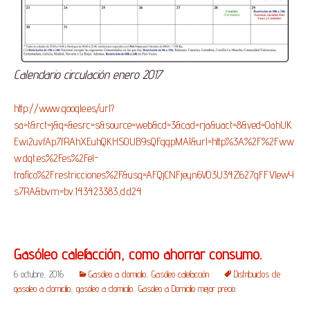
Calendario circulación enero 2017
http://www.google.es/url?
sa=t&rct=j&q=&esrc=s&source=web&cd=3&cad=rja&uact=8&ved=0ahUK
Ewi2uvfAp7fRAhXEuhQKHS0UB9sQFggpMAI&url=http%3A%2F%2Fww
w.dgt.es%2Fes%2Fel-
trafico%2Frestricciones%2F&usg=AFQjCNFjeyn6V03U34Z627gFFVlewY
s7RA&bvm=bv.143423383,d.d24
Gasóleo calefacción, como ahorrar consumo.
6 octubre, 2016
Gasóleo a domicilio
,
Gasóleo calefacción
Distribuidos de
gasoleo a domicilio
,
gasóleo a domicilio
,
Gasoleo a Domicilio mejor precio