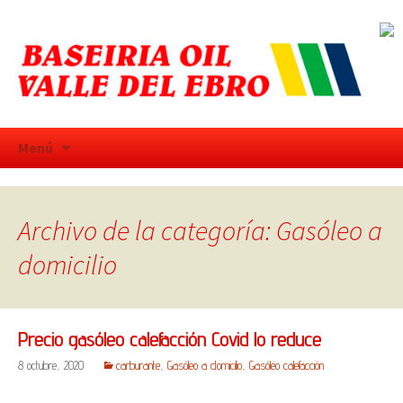
Saltar
Menú
al
contenido
Archivo de la categoría: Gasóleo a
domicilio
Precio gasóleo calefacción Covid lo reduce
8 octubre, 2020
carburante
,
Gasóleo a domicilio
,
Gasóleo calefacción