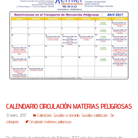
CALENDARIO CIRCULACIÓN MATERIAS PELIGROSAS
31 enero, 2017
Calendario
,
Gasóleo a domicilio
,
Gasóleo calefacción
,
Sin
categoría
Circulación materias peligrosas
Os dejamos el calendario de Febrero 2017 con las restricciones de