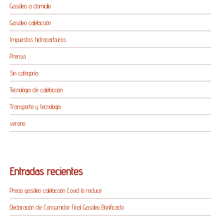
Gasóleo a domicilio
Gasóleo calefacción
Impuestos hidrocarburos
Prensa
Sin categoría
Tecnologia de calefacción
Transporte y tecnología
verano
Entradas recientes
Precio gasóleo calefacción Covid lo reduce
Declaración de Consumidor Final Gasóleo Bonificado