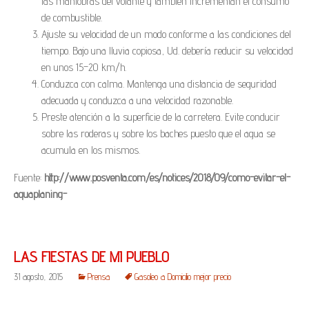
las maniobras del volante y también incrementan el consumo
de combustible.
Ajuste su velocidad de un modo conforme a las condiciones del
tiempo. Bajo una lluvia copiosa, Ud. debería reducir su velocidad
en unos 15–20 km/h.
Conduzca con calma. Mantenga una distancia de seguridad
adecuada y conduzca a una velocidad razonable.
Preste atención a la superficie de la carretera. Evite conducir
sobre las roderas y sobre los baches puesto que el agua se
acumula en los mismos.
Fuente:
http://www.posventa.com/es/notices/2018/09/como-evitar-el-
aquaplaning-
LAS FIESTAS DE MI PUEBLO
31 agosto, 2015
Prensa
Gasoleo a Domicilio mejor precio