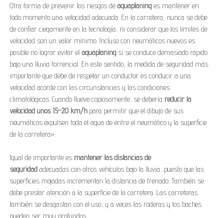
Otra forma de prevenir los riesgos de
aquaplaning
es mantener en
todo momento una velocidad adecuada. En la carretera, nunca se debe
de confiar ciegamente en la tecnología, ni considerar que los límites de
velocidad son un valor mínimo. Incluso con neumáticos nuevos es
posible no lograr evitar el
aquaplaning
si se conduce demasiado rápido
bajo una lluvia torrencial. En este sentido, la medida de seguridad más
importante que debe de respetar un conductor es conducir a una
velocidad acorde con las circunstancias y las condiciones
climatológicas. Cuando llueve copiosamente, se debería
reducir la
velocidad unos 15–20 km/h
para permitir que el dibujo de sus
neumáticos expulsen toda el agua de entre el neumático y la superficie
de la carretera».
Igual de importante es
mantener las distancias de
seguridad
adecuadas con otros vehículos bajo la lluvia, puesto que las
superficies mojadas incrementan la distancia de frenado. También se
debe prestar atención a la superficie de la carretera. Las carreteras
también se desgastan con el uso, y a veces las roderas y los baches
pueden ser muy profundos.