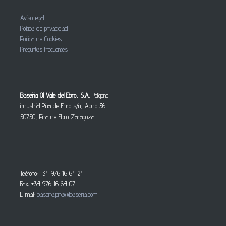
Aviso legal
Política de privacidad
Política de Cookies
Preguntas frecuentes
Baseiria Oil Valle del Ebro, S.A.
Polígono
industrial Pina de Ebro s/n, Apdo 36
50750, Pina de Ebro Zaragoza
Teléfono: +34 976 16 64 24
Fax: +34 976 16 64 07
E-mail:
baseiria.pina@baseiria.com