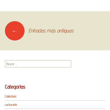
Ir
←
Entradas más antiguas
a
las
entradas
Buscar:
Categorías
Calendario
carburante