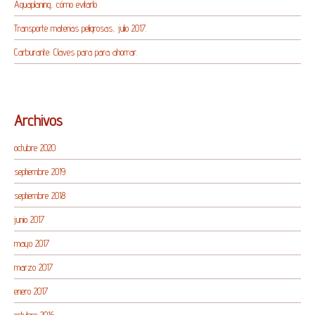
Aquaplaning, cómo evitarlo
Transporte materias peligrosas, julio 2017.
Carburante: Claves para para ahorrar.
Archivos
octubre 2020
septiembre 2019
septiembre 2018
junio 2017
mayo 2017
marzo 2017
enero 2017
octubre 2016