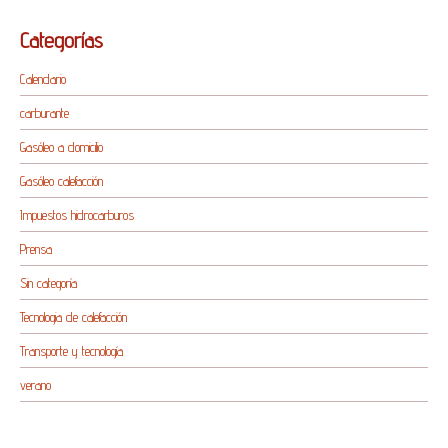
Categorías
Calendario
carburante
Gasóleo a domicilio
Gasóleo calefacción
Impuestos hidrocarburos
Prensa
Sin categoría
Tecnologia de calefacción
Transporte y tecnología
verano