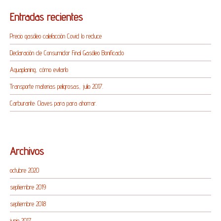
Entradas recientes
Precio gasóleo calefacción Covid lo reduce
Declaración de Consumidor Final Gasóleo Bonificado
Aquaplaning, cómo evitarlo
Transporte materias peligrosas, julio 2017.
Carburante: Claves para para ahorrar.
Archivos
octubre 2020
septiembre 2019
septiembre 2018
junio 2017