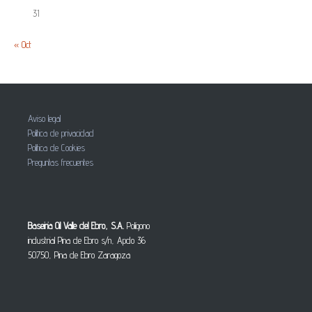
31
« Oct
Aviso legal
Política de privacidad
Política de Cookies
Preguntas frecuentes
Baseiria Oil Valle del Ebro, S.A.
Polígono
industrial Pina de Ebro s/n, Apdo 36
50750, Pina de Ebro Zaragoza