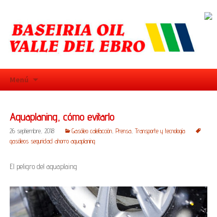
Saltar
Menú
al
contenido
Aquaplaning, cómo evitarlo
26 septiembre, 2018
Gasóleo calefacción
,
Prensa
,
Transporte y tecnología
gasóleos seguridad ahorro aquaplaning
El peligro del aquaplaing