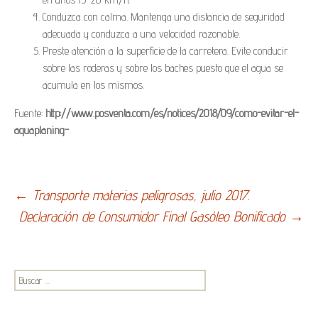
Conduzca con calma. Mantenga una distancia de seguridad
adecuada y conduzca a una velocidad razonable.
Preste atención a la superficie de la carretera. Evite conducir
sobre las roderas y sobre los baches puesto que el agua se
acumula en los mismos.
Fuente:
http://www.posventa.com/es/notices/2018/09/como-evitar-el-
aquaplaning-
Navegación
←
Transporte materias peligrosas, julio 2017.
Declaración de Consumidor Final Gasóleo Bonificado
→
de
entradas
Buscar: