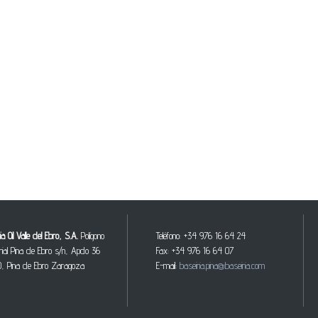
ia Oil Valle del Ebro, S.A.
Polígono
Teléfono: +34 976 16 64 24
trial Pina de Ebro s/n, Apdo 36
Fax: +34 976 16 64 07
, Pina de Ebro Zaragoza
E-mail:
baseiria.pina@baseiria.com