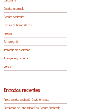
carburante
Gasóleo a domicilio
Gasóleo calefacción
Impuestos hidrocarburos
Prensa
Sin categoría
Tecnologia de calefacción
Transporte y tecnología
verano
Entradas recientes
Precio gasóleo calefacción Covid lo reduce
Declaración de Consumidor Final Gasóleo Bonificado