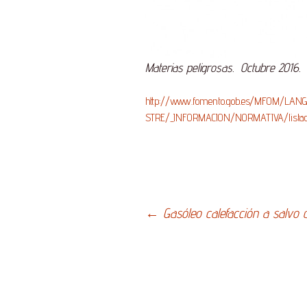
Materias peligrosas. Octubre 2016.
http://www.fomento.gob.es/MFOM/LA
STRE/_INFORMACION/NORMATIVA/listad
Navegación
←
Gasóleo calefacción a salvo 
de
entradas