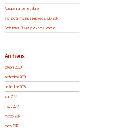
Aquaplaning, cómo evitarlo
Transporte materias peligrosas, julio 2017.
Carburante: Claves para para ahorrar.
Archivos
octubre 2020
septiembre 2019
septiembre 2018
junio 2017
mayo 2017
marzo 2017
enero 2017