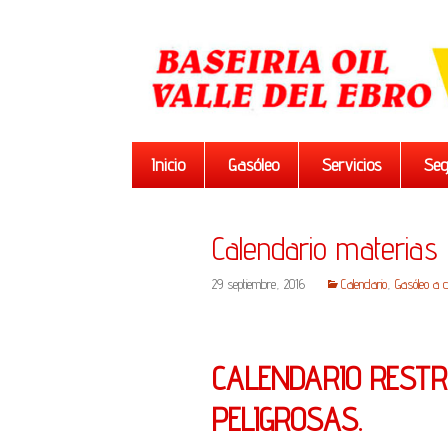
Saltar
Inicio
Gasóleo
Servicios
Seg
al
contenido
Calendario materias 
29 septiembre, 2016
Calendario
,
Gasóleo a do
CALENDARIO RESTR
PELIGROSAS.