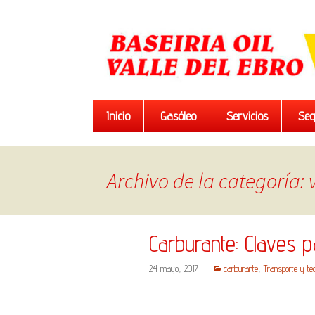
Saltar
Inicio
Gasóleo
Servicios
Seg
al
contenido
Archivo de la categoría:
Carburante: Claves p
24 mayo, 2017
carburante
,
Transporte y tec