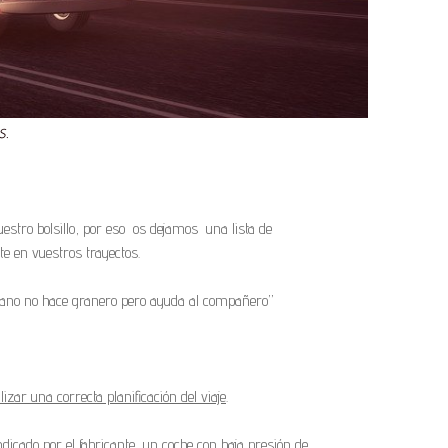
s.
uestro bolsillo, por eso os dejamos una lista de
e en vuestros trayectos.
ano no hace granero pero ayuda al compañero”
zar una correcta planificación del viaje
.
dicado por el fabricante, un coche con baja presión de