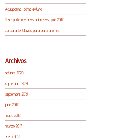
Aquaplaning, cómo evitarlo
Transporte materias peligrosas, julio 2017.
Carburante: Claves para para ahorrar.
Archivos
octubre 2020
septiembre 2019
septiembre 2018
junio 2017
mayo 2017
marzo 2017
enero 2017