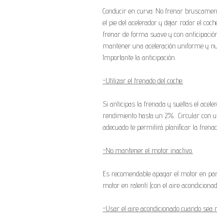
Conducir en curva: No frenar bruscament
el pie del acelerador y dejar rodar el co
frenar de forma suave y con anticipació
mantener una aceleración uniforme y nu
Importante la anticipación.
-Utilizar el frenado del coche.
Si anticipas la frenada y sueltas el ace
rendimiento hasta un 2%. Circular con u
adecuado te permitirá planificar la frena
-No mantener el motor inactivo.
Es recomendable apagar el motor en par
motor en ralentí (con el aire acondicion
-Usar el aire acondicionado cuando sea n