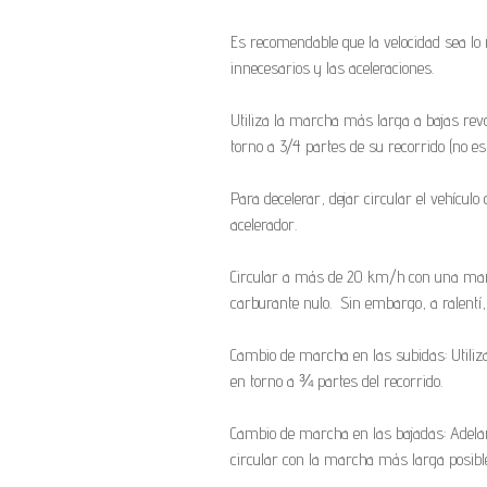
Es recomendable que la velocidad sea lo
innecesarios y las aceleraciones.
Utiliza la marcha más larga a bajas revo
torno a 3/4 partes de su recorrido (no es
Para decelerar, dejar circular el vehícul
acelerador.
Circular a más de 20 km/h con una march
carburante nulo. Sin embargo, a ralentí, 
Cambio de marcha en las subidas: Utiliz
en torno a ¾ partes del recorrido.
Cambio de marcha en las bajadas: Adela
circular con la marcha más larga posible