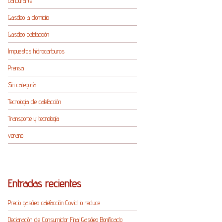
carburante
Gasóleo a domicilio
Gasóleo calefacción
Impuestos hidrocarburos
Prensa
Sin categoría
Tecnologia de calefacción
Transporte y tecnología
verano
Entradas recientes
Precio gasóleo calefacción Covid lo reduce
Declaración de Consumidor Final Gasóleo Bonificado