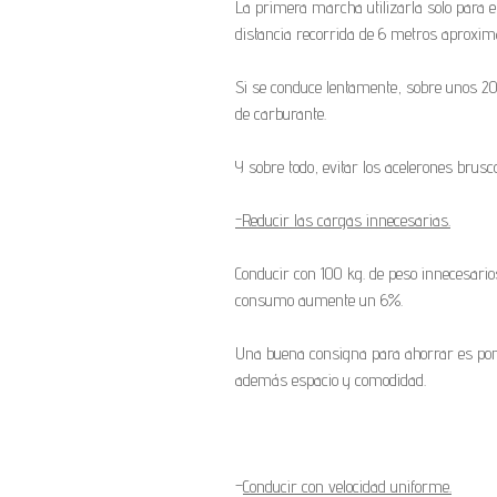
La primera marcha utilizarla solo para e
distancia recorrida de 6 metros aproxi
Si se conduce lentamente, sobre unos 2
de carburante.
Y sobre todo, evitar los acelerones brusc
-Reducir las cargas innecesarias.
Conducir con 100 kg. de peso innecesari
consumo aumente un 6%.
Una buena consigna para ahorrar es pon
además espacio y comodidad.
–
Conducir con velocidad uniforme.