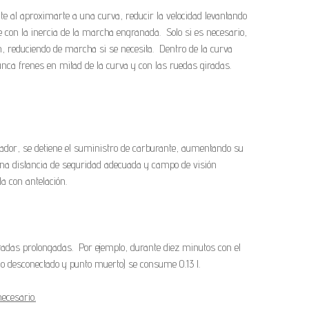
e al aproximarte a una curva, reducir la velocidad levantando
che con la inercia de la marcha engranada. Solo si es necesario,
n, reduciendo de marcha si se necesita. Dentro de la curva
nca frenes en mitad de la curva y con las ruedas giradas.
lerador, se detiene el suministro de carburante, aumentando su
na distancia de seguridad adecuada y campo de visión
da con antelación.
adas prolongadas. Por ejemplo, durante diez minutos con el
ado desconectado y punto muerto) se consume 0.13 l.
ecesario.