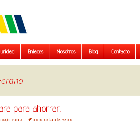
uridad
Enlaces
Nosotros
Blog
Contacto
 verano
ara para ahorrar.
nología
,
verano
ahorro
,
carburante
,
verano