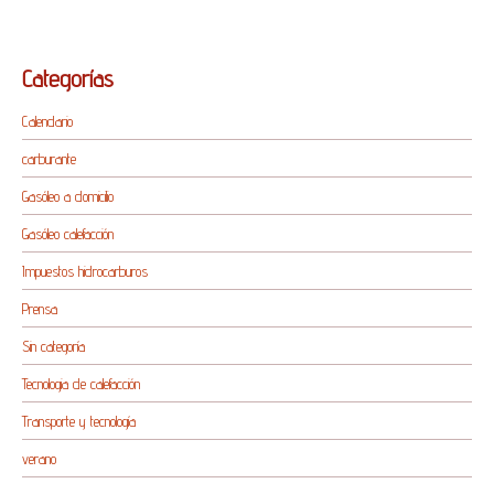
Categorías
Calendario
carburante
Gasóleo a domicilio
Gasóleo calefacción
Impuestos hidrocarburos
Prensa
Sin categoría
Tecnologia de calefacción
Transporte y tecnología
verano