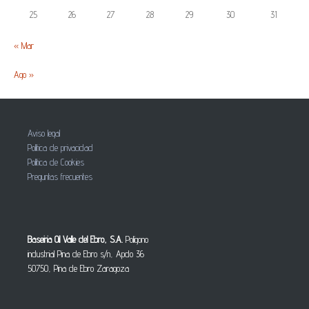
25
26
27
28
29
30
31
« Mar
Ago »
Aviso legal
Política de privacidad
Política de Cookies
Preguntas frecuentes
Baseiria Oil Valle del Ebro, S.A.
Polígono
industrial Pina de Ebro s/n, Apdo 36
50750, Pina de Ebro Zaragoza