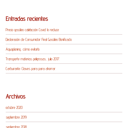
Entradas recientes
Precio gasóleo calefacción Covid lo reduce
Declaración de Consumidor Final Gasóleo Bonificado
Aquaplaning, cómo evitarlo
Transporte materias peligrosas, julio 2017.
Carburante: Claves para para ahorrar.
Archivos
octubre 2020
septiembre 2019
septiembre 2018