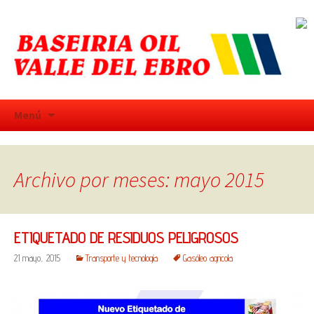
Saltar
Menú
al
contenido
Archivo por meses: mayo 2015
ETIQUETADO DE RESIDUOS PELIGROSOS
21 mayo, 2015
Transporte y tecnología
Gasóleo agricola